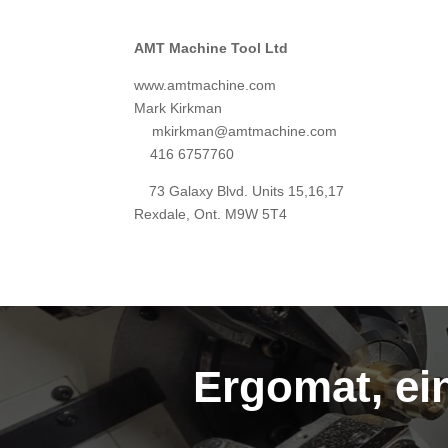
AMT Machine Tool Ltd
www.amtmachine.com
Mark Kirkman
mkirkman@amtmachine.com
416 6757760
73 Galaxy Blvd. Units 15,16,17
Rexdale, Ont. M9W 5T4
Ergomat, ei