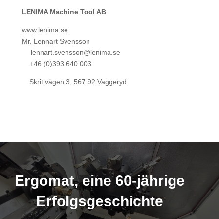
LENIMA Machine Tool AB
www.lenima.se
Mr. Lennart Svensson
lennart.svensson@lenima.se
+46 (0)393 640 003
Skrittvägen 3, 567 92 Vaggeryd
Ergomat, eine 60-jährige
Erfolgsgeschichte