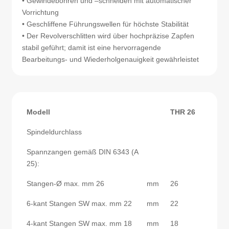
• Gewindebohren und –schneiden mit automatischer
Vorrichtung
• Geschliffene Führungswellen für höchste Stabilität
• Der Revolverschlitten wird über hochpräzise Zapfen
stabil geführt; damit ist eine hervorragende
Bearbeitungs- und Wiederholgenauigkeit gewährleistet
Modell
THR 26
Spindeldurchlass
Spannzangen gemäß DIN 6343 (A
25):
Stangen-Ø max. mm 26
mm
26
6-kant Stangen SW max. mm 22
mm
22
4-kant Stangen SW max. mm 18
mm
18