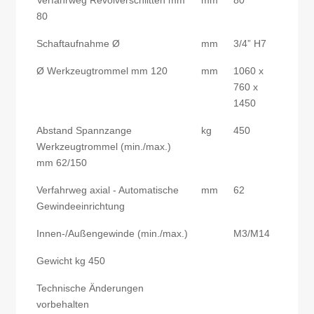
80
Schaftaufnahme Ø
mm
3/4” H7
Ø Werkzeugtrommel mm 120
mm
1060 x
760 x
1450
Abstand Spannzange
kg
450
Werkzeugtrommel (min./max.)
mm 62/150
Verfahrweg axial - Automatische
mm
62
Gewindeeinrichtung
Innen-/Außengewinde (min./max.)
M3/M14
Gewicht kg 450
Technische Änderungen
vorbehalten