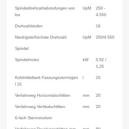
Spindeldrehzahlabstufungen von
UpM
250 -
bis
4.550
Drehzahlstufen
16
Niedrigste/höchste Drehzahl
UpM
250/4.550
Spindel
Spindelmotor
kW
0,92 /
1,25
Kühlmitteltank Fassungsvermögen
l
15
l 15
Verfahrweg Horizontalschlitten
mm
20
Verfahrweg Vertikalschlitten
mm
20
6-fach Sternrevolver
Verfahrweg Revolverschlitten mm
mm
80