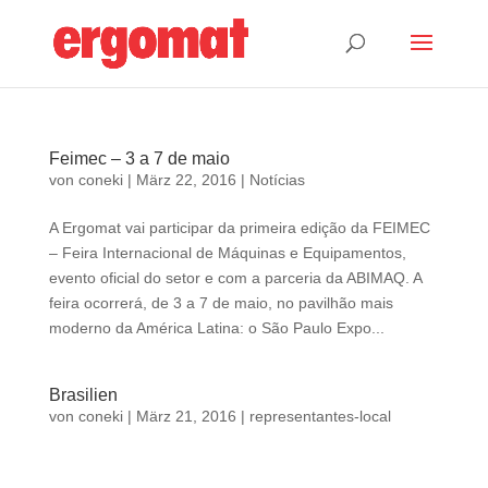
Feimec – 3 a 7 de maio
von
coneki
|
März 22, 2016
|
Notícias
A Ergomat vai participar da primeira edição da FEIMEC
– Feira Internacional de Máquinas e Equipamentos,
evento oficial do setor e com a parceria da ABIMAQ. A
feira ocorrerá, de 3 a 7 de maio, no pavilhão mais
moderno da América Latina: o São Paulo Expo...
Brasilien
von
coneki
|
März 21, 2016
|
representantes-local