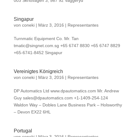
003 Skrittvägen 3, 567 92 Vaggeryd
Singapur
von
coneki
|
März 3, 2016
|
Representantes
Turnmatic Equipment Co. Mr. Tan
tmatic@singnet.com.sg
+65 6747 8830 +65 6747 8829
+65-6741-8452 Singapur
Vereinigtes Königreich
von
coneki
|
März 3, 2016
|
Representantes
DP Automatics Ltd www.dpautomatics.com Mr. Andrew
Guy
sales@dpautomatics.com
+1-1409-254-124
Waldon Way – Dobles Lane Business Park – Holsworthy
– Devon EX22 6HL
Portugal
von
coneki
|
März 3, 2016
|
Representantes