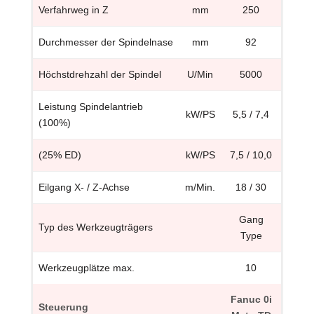
Verfahrweg in Z
mm
250
Durchmesser der Spindelnase
mm
92
Höchstdrehzahl der Spindel
U/Min
5000
Leistung Spindelantrieb
kW/PS
5,5 / 7,4
(100%)
(25% ED)
kW/PS
7,5 / 10,0
Eilgang X- / Z-Achse
m/Min.
18 / 30
Gang
Typ des Werkzeugträgers
Type
Werkzeugplätze max.
10
Fanuc 0i
Steuerung