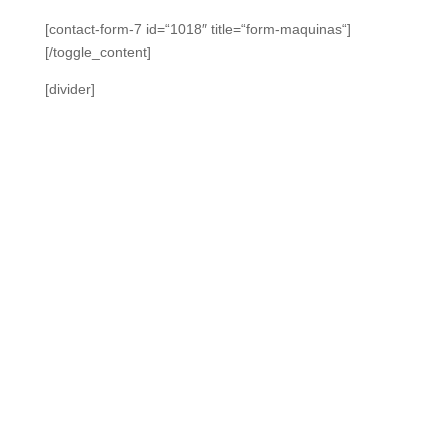
[contact-form-7 id=“1018″ title=“form-maquinas“]
[/toggle_content]
[divider]