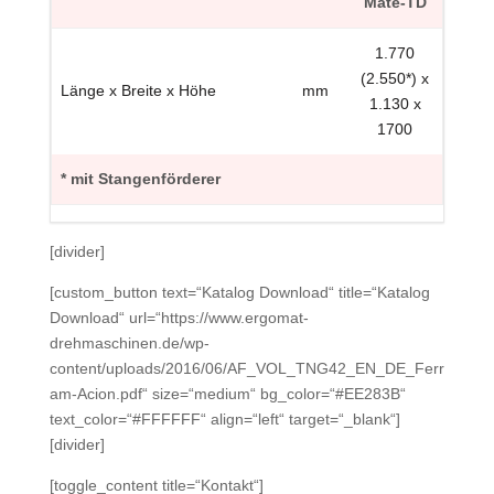
Mate
-TD
1.770
(2.550*) x
Länge x Breite x Höhe
mm
1.130 x
1700
* mit Stangenförderer
[divider]
[custom_button text=“Katalog Download“ title=“Katalog
Download“ url=“https://www.ergomat-
drehmaschinen.de/wp-
content/uploads/2016/06/AF_VOL_TNG42_EN_DE_Ferr
am-Acion.pdf“ size=“medium“ bg_color=“#EE283B“
text_color=“#FFFFFF“ align=“left“ target=“_blank“]
[divider]
[toggle_content title=“Kontakt“]